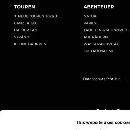
TOUREN
ABENTEUER
★ NEUE TOUREN 2026 ★
NATUR
GANZER TAG
PARKS
HALBER TAG
TAUCHEN & SCHNORCHE
STRÄNDE
AUF RÄDERN
KLEINE GRUPPEN
WASSERAKTIVITÄT
LUFTAUFNAHME
Datenschutzrichtlinie
Geplante Toure
info@lemon.t
This website uses cookie
(+34) 971 68 2