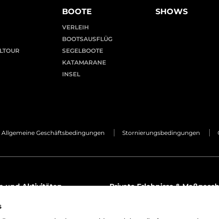
BOOTE
SHOWS
VERLEIH
BOOTSAUSFLÜG
LTOUR
SEGELBOOTE
KATAMARANE
INSEL
Allgemeine Geschäftsbedingungen
Stornierungsbedingungen
n und Aktivitäten
Private Erlebnisse & Maßgesc
ours
premier@lemon.tours
s
4 66
(+34) 971 68 24 66