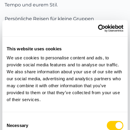
Tempo und eurem Stil.
Persönliche Reisen für kleine Gruppen
Ob mit Freunden, zu zweit, als Team oder Verein –
wir planen Reisen mit viel Gefühl und ohne Hektik.
This website uses cookies
Exklusive Auszeiten – ohne Übertreibung
We use cookies to personalise content and ads, to
provide social media features and to analyse our traffic.
Echter Luxus liegt im Detail. Wir bieten exklusive
We also share information about your use of our site with
Reisen für kleine Gruppen, die durchdacht, stimmig
our social media, advertising and analytics partners who
und sorgsam organisiert sind.
may combine it with other information that you’ve
provided to them or that they’ve collected from your use
Erlebnisse mit lokaler Seele
of their services.
Workshops, Begegnungen, Natur, Geschmack –
Erlebnisse für kleine Gruppen, die sich echt
Consent
Necessary
anfühlen und nicht inszeniert.
Selection