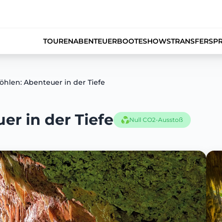
TOUREN
ABENTEUER
BOOTE
SHOWS
TRANSFERS
PR
hlen: Abenteuer in der Tiefe
r in der Tiefe
Null CO2-Ausstoß