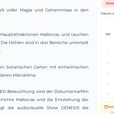
Ware
elt voller Magie und Geheimnisse in den
Datum a
Hauptattraktionen Mallorcas, und tauchen
Mo
Die Höhlen sind in drei Bereiche unterteilt
.
3
10
en botanischen Garten mit einheimischen
17
deren Mikroklima.
24
n LED-Beleuchtung wird der Dokumentarfilm
31
schichte Mallorcas und die Entstehung der
Kei
igt die audiovisuelle Show GENESIS die
Wä