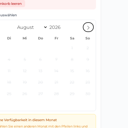
nkorb leeren
uswählen
Di
Mi
Do
Fr
Sa
So
1
2
4
5
6
7
8
9
11
12
13
14
15
16
18
19
20
21
22
23
25
26
27
28
29
30
ne Verfügbarkeit in diesem Monat
hlen Sie einen anderen Monat mit den Pfeilen links und