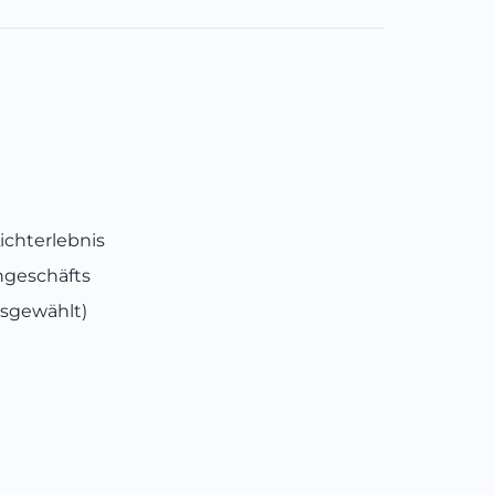
ichterlebnis
ngeschäfts
usgewählt)