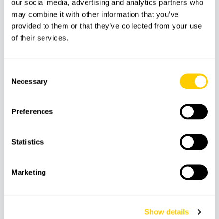
our social media, advertising and analytics partners who
Versicherung inklusive
may combine it with other information that you’ve
provided to them or that they’ve collected from your use
of their services.
Nicht inklusive:
Nicht angegebene Zusatzleistungen
Consent
Necessary
Selection
Merkmale
Preferences
Statistics
Reiseführer
Mahlzeit
Versicherung
Marketing
Bus
Getränke
Show details