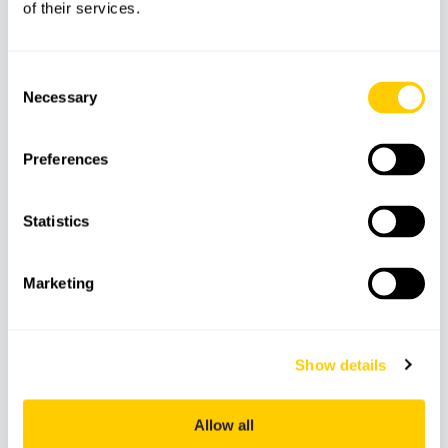
of their services.
Consent
Necessary
Selection
Preferences
AVENTURE
SUR ROUES
Statistics
Location de voiture de plage électrique à
Paguera
Marketing
Show details
Allow all