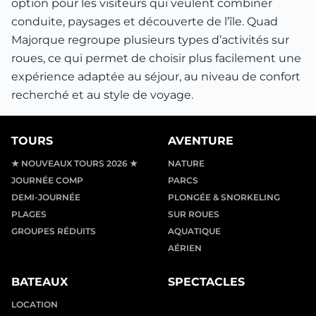
option pour les visiteurs qui veulent combiner
conduite, paysages et découverte de l’île. Quad
Majorque regroupe plusieurs types d’activités sur
roues, ce qui permet de choisir plus facilement une
expérience adaptée au séjour, au niveau de confort
recherché et au style de voyage.
TOURS
AVENTURE
★ NOUVEAUX TOURS 2026 ★
NATURE
JOURNÉE COMP
PARCS
DEMI-JOURNÉE
PLONGÉE & SNORKELING
PLAGES
SUR ROUES
GROUPES RÉDUITS
AQUATIQUE
AÉRIEN
BATEAUX
SPECTACLES
LOCATION