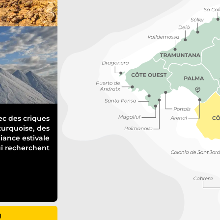
vec des criques
turquoise, des
iance estivale
i recherchent
g