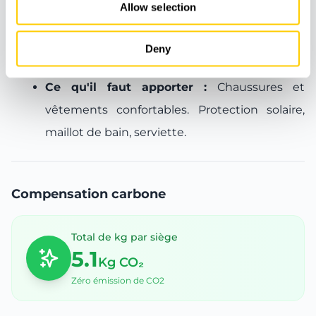
Allow selection
Si vous avez envie de faire une petite
randonnée, ne manquez pas d'explorer
Deny
l'embouchure du Torrent de Pareis.
Ce qu'il faut apporter :
Chaussures et
vêtements confortables. Protection solaire,
maillot de bain, serviette.
Compensation carbone
Total de kg par siège
5.1
Kg CO₂
Zéro émission de CO2