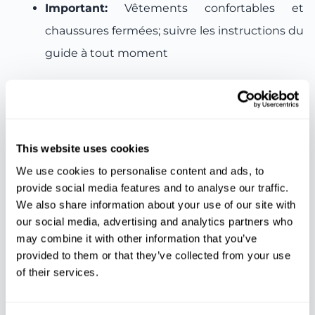
Important:
Vêtements confortables et
chaussures fermées; suivre les instructions du
guide à tout moment
Inclus
Excursion guidée en quad
This website uses cookies
Casque et foulard
We use cookies to personalise content and ads, to
provide social media features and to analyse our traffic.
Une bouteille d’eau par personne
We also share information about your use of our site with
Carburant
our social media, advertising and analytics partners who
Nettoyage du véhicule
may combine it with other information that you’ve
provided to them or that they’ve collected from your use
Assurance responsabilité civile
of their services.
Transport (disponible sur demande)