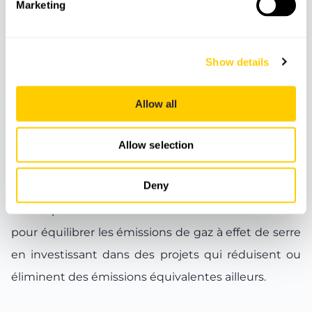
Marketing
Meeting Point
Show details
Compensation carbone
Allow all
Total de kg par siège
4.6
Allow selection
Kg CO₂
Zéro émission de CO2
Deny
La compensation carbone est une méthode utilisée
pour équilibrer les émissions de gaz à effet de serre
en investissant dans des projets qui réduisent ou
éliminent des émissions équivalentes ailleurs.