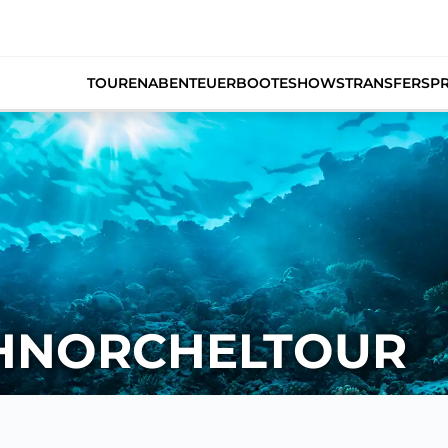
TOUREN
ABENTEUER
BOOTE
SHOWS
TRANSFERS
PR
CHNORCHELTOUR