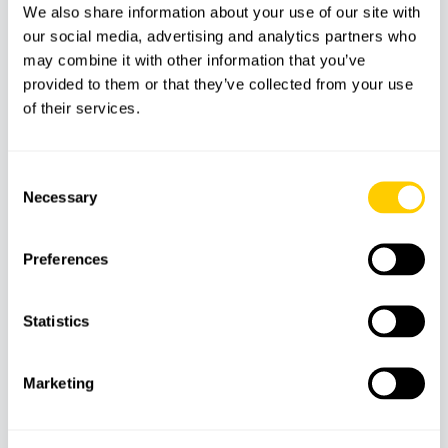
We also share information about your use of our site with
Bellver ou à Poble Espanyol, visite guidée du
our social media, advertising and analytics partners who
Museu Marítim Mallorca, CaixaForum Palma,
may combine it with other information that you’ve
provided to them or that they’ve collected from your use
Museu Es Baluard et château de San Carlos.
of their services.
Audioguide autoguidé (en anglais).
Consent
Palma Ultimate Experience
Necessary
Selection
Inclus:
billet de bus valable 48 heures,
Preferences
excursion en bateau, accès au château de
Bellver ou à Poble Espanyol, visite guidée du
Statistics
Museu Marítim Mallorca, CaixaForum Palma,
Museu Es Baluard, château de San Carlos,
Marketing
Palau March, cathédrale de Majorque (La Seu)
et bains arabes. Audioguide autoguidé (en