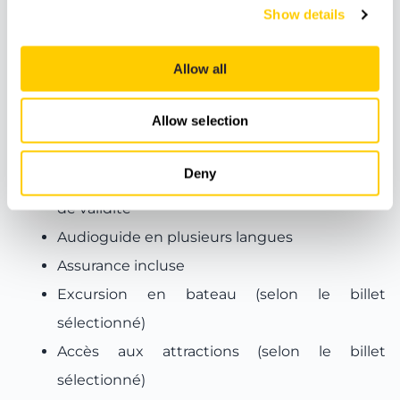
anglais).
Show details
Allow all
Inclus
Allow selection
Billet de bus Hop-On Hop-Off (24h ou 48h
selon le billet sélectionné)
Deny
Utilisation illimitée du bus pendant la période
de validité
Audioguide en plusieurs langues
Assurance incluse
Excursion en bateau (selon le billet
sélectionné)
Accès aux attractions (selon le billet
sélectionné)