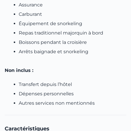
This website uses cookies
Assurance
We use cookies to personalise content and ads, to
Carburant
provide social media features and to analyse our traffic.
Équipement de snorkeling
We also share information about your use of our site with
our social media, advertising and analytics partners who
Repas traditionnel majorquin à bord
may combine it with other information that you’ve
Boissons pendant la croisière
provided to them or that they’ve collected from your use
Arrêts baignade et snorkeling
of their services.
Non inclus :
Consent
Necessary
Selection
Transfert depuis l’hôtel
Dépenses personnelles
Preferences
Autres services non mentionnés
Statistics
Caractéristiques