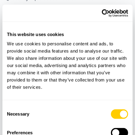
Quad Majorque est une recherche adaptée aux
voyageurs qui souhaitent découvrir l’île avec une
activité plus dynamique qu’une visite classique.
This website uses cookies
Cette sous-catégorie regroupe des expériences sur
We use cookies to personalise content and ads, to
roues, avec des itinéraires guidés, des paysages à
provide social media features and to analyse our traffic.
explorer et des activités pensées pour profiter de
We also share information about your use of our site with
Majorque d’une manière plus active.
our social media, advertising and analytics partners who
may combine it with other information that you’ve
Pour les utilisateurs qui recherchent formula tour
provided to them or that they’ve collected from your use
Majorque, cette page aide à comparer différents
of their services.
formats d’expériences selon la durée, le point de
départ et le type de conduite souhaité. Certaines
activités sont davantage orientées vers les routes
Consent
Necessary
Selection
panoramiques, tandis que d’autres peuvent
correspondre à une excursion buggy Majorque ou à
une expérience plus sportive.
Preferences