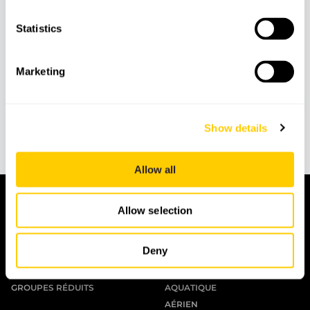
Kayak Majorque et sorties sur l’eau
Statistics
Kayak Majorque peut convenir aux voyageurs qui
préfèrent une activité plus calme, en contact direct
Marketing
avec la mer et les paysages côtiers. Jet ski Majorque
reste le point principal de cette page, mais cette
sélection aide aussi à comprendre les différentes
Show details
options nautiques disponibles selon le style de
voyage, la zone et le niveau d’activité recherché.
Allow all
TOURS
AVENTURE
Allow selection
★ NOUVEAUX TOURS 2026 ★
NATURE
JOURNÉE COMP
PARCS
Deny
DEMI-JOURNÉE
PLONGÉE & SNORKELING
PLAGES
SUR ROUES
GROUPES RÉDUITS
AQUATIQUE
AÉRIEN