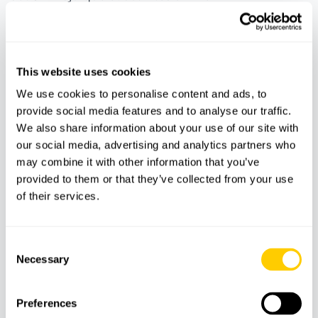
Jet ski Majorque est une recherche adaptée aux
voyageurs qui souhaitent profiter de la mer avec
une activité plus dynamique pendant leurs
This website uses cookies
vacances. Cette sous-catégorie regroupe des
We use cookies to personalise content and ads, to
expériences nautiques permettant de découvrir la
provide social media features and to analyse our traffic.
côte, les paysages marins et différentes options
We also share information about your use of our site with
pour passer du temps sur l’eau.
our social media, advertising and analytics partners who
may combine it with other information that you’ve
provided to them or that they’ve collected from your use
Pour les visiteurs qui recherchent parachute
of their services.
ascensionnel Palma, cette page peut aussi aider à
comparer des activités plus actives liées à la mer et
aux zones côtières. Certaines expériences sont
Consent
pensées pour la vitesse et les sensations, tandis
Necessary
Selection
que d’autres permettent de profiter du littoral de
manière plus tranquille.
Preferences