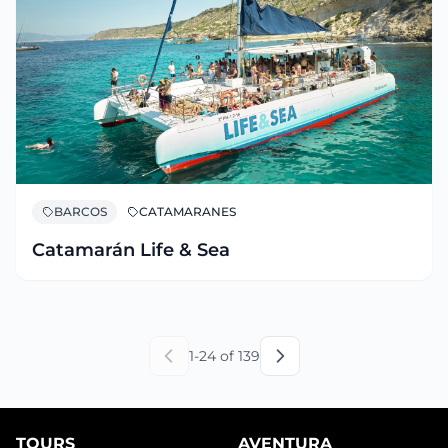
BARCOS
CATAMARANES
Catamarán Life & Sea
1
-
24
of
139
TOURS
AVENTURA