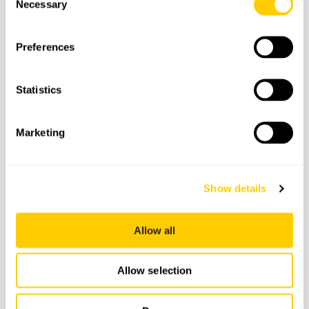
Excursión en catamarán
Necessary
Selection
Paradas para nadar
Experiencia de snorkel
Preferences
Catering a bordo
DJ en directo
Statistics
Seguro incluido
Marketing
No incluye:
Bebidas y extras adicionales (disponibles en el
Show details
menú a bordo)
Allow all
Características
Allow selection