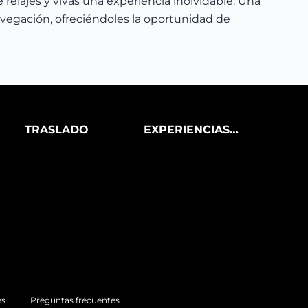
elajes y vivas una experiencia inolvidable. Una
avegación, ofreciéndoles la oportunidad de
TRASLADO
EXPERIENCIAS
PRIVADAS
es
Preguntas frecuentes