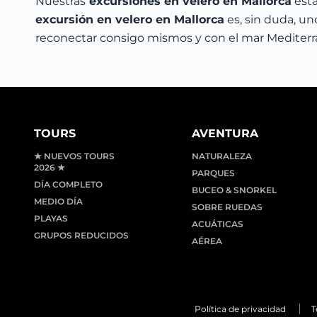
Nuestras
excursiones en velero en Mallorca
está
excursión en velero en Mallorca
es, sin duda, un
reconectar consigo mismos y con el mar Mediterr
TOURS
AVENTURA
★ NUEVOS TOURS
NATURALEZA
2026 ★
PARQUES
DÍA COMPLETO
BUCEO & SNORKEL
MEDIO DÍA
SOBRE RUEDAS
PLAYAS
ACUÁTICAS
GRUPOS REDUCIDOS
AÉREA
Política de privacidad
T