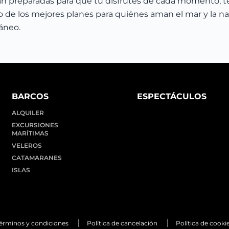
n preparadas para que tú disfrutes de cada momento, te r
o de los mejores planes para quiénes aman el mar y la n
áneo.
BARCOS
ESPECTÁCULOS
ALQUILER
EXCURSIONES
MARÍTIMAS
VELEROS
CATAMARANES
ISLAS
érminos y condiciones
Política de cancelación
Política de cooki