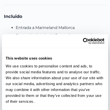
Incluido
Entrada a Marineland Mallorca
Espectáculos de delfines y leones marinos
Zonas de pingüinos y aves exóticas
Acuario y zonas de selva tropical
This website uses cookies
Zonas acuáticas infantiles
We use cookies to personalise content and ads, to
Uso de las instalaciones del parque
provide social media features and to analyse our traffic.
We also share information about your use of our site with
No incluye:
our social media, advertising and analytics partners who
may combine it with other information that you’ve
Comida y bebidas
provided to them or that they’ve collected from your use
of their services.
Recuerdos