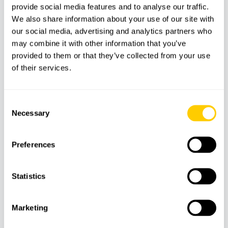
provide social media features and to analyse our traffic.
Magaluf
We also share information about your use of our site with
Seguro incluido
our social media, advertising and analytics partners who
may combine it with other information that you’ve
provided to them or that they’ve collected from your use
No incluye:
of their services.
Comida y bebidas
Actividades acuáticas
Consent
Necessary
Selection
Gastos personales
Otros servicios no mencionados
Preferences
Características
Statistics
Marketing
Seguro
Barco